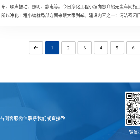
布、噪声振动、照明、静电等。今日净化工程小编向您介绍无尘车间施
所以净化工程小编就局部方面来跟大家列举。建设内容之一：清洁密闭
好，...
1
2
3
4
5
6
右侧客服微信联系我们或直接致
微信