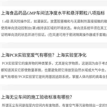
上海食品药品GMP车间洁净度水平和悬浮颗粒八项指标
1.a级:高风险操作区，如灌装区。放置胶塞桶和与无菌制剂直接接触
使用单向流动控制台(罩)维持该区域的环境状态。单向流系统毕须在其工作区域
证明单向流的状态并进行验证。(在风速可用于密闭隔离操作器或手套箱)2.
上海PCR实验室废气有哪些？上海实验室净化
PCR实验室它的废弃物的种类繁多，尤其是化学物质，这是因为由于考
都知道其实它即使数量甚微，也要避免把它排放到自然水域或大气中去，
废气有哪些?PCR实验室它是利用基因追踪系统，掌握人体内部的病毒含量，
上海无尘车间的施工验收标准有哪些？
所谓无尘车间是指室内空间内有害物质、有害空气等污染物排出一定的