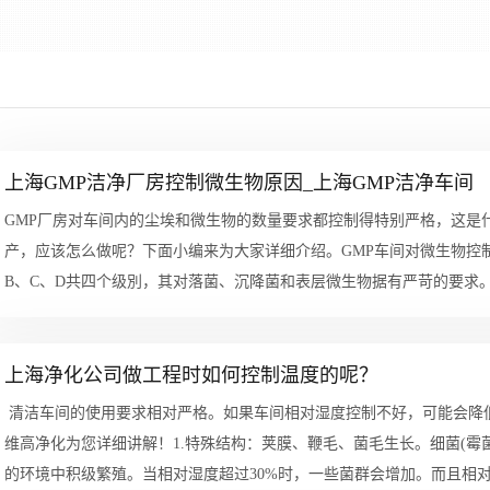
上海GMP洁净厂房控制微生物原因_上海GMP洁净车间
GMP厂房对车间内的尘埃和微生物的数量要求都控制得特别严格，这是
产，应该怎么做呢？下面小编来为大家详细介绍。GMP车间对微生物控
B、C、D共四个级別，其对落菌、沉降菌和表层微生物据有严苛的要求
药物的包...
上海净化公司做工程时如何控制温度的呢？
清洁车间的使用要求相对严格。如果车间相对湿度控制不好，可能会降
维高净化为您详细讲解！1.特殊结构：荚膜、鞭毛、菌毛生长。细菌(霉
的环境中积级繁殖。当相对湿度超过30%时，一些菌群会增加。而且相对湿度