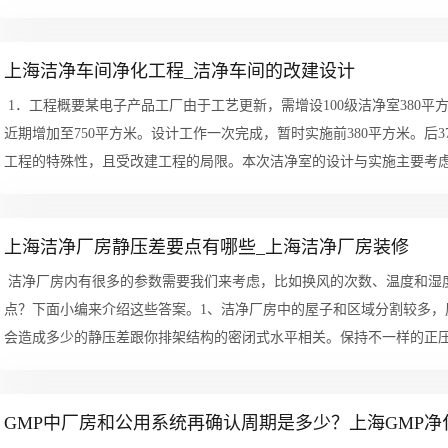
上海洁净车间净化工程_洁净车间的改建设计
1．工程概要某电子产品工厂由于工艺更新，需增设100级洁净室380平
近期增加至750平方米。设计工作一次完成，暂时实施前380平方米。后
工程的特殊性，且受改建工程的局限。本次洁净室的设计与实施主要考虑了以
上海洁净厂房静压差要点有哪些_上海洁净厂房装修
洁净厂房内有很多的参数需要我们来考虑，比如换风的次数、温度和湿
点？下面小编来介绍这些答案。1、洁净厂房中的屋子和区域分割较多，
会造成多少的静压差跟你排架结构的密闭式水平相关。保持不一样的正
调节...
GMP中厂房和公用系统再确认周期是多少？上海GMP净