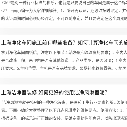
GMP是对一种行业标准的称呼，也就是只要说自己的车间是属于这个标
少？下面小编来为大家详细解答。1、除开再认证，还必须按时评定，并
的认证周期时间必须历经评定，不可以随意定，并且要确定在这个周期时间
上海净化车间施工前有哪些准备？如何计算净化车间的
拿到净化车间图纸后，注意以下细节:1.洁净度和温湿度的要求；2.室
是否改造工程，吊顶内是否有其他管道。3.产品类型，是否散湿；4.室
压要求。5.主机位置、主机是否有品牌要求、泵塔补水管位置等。6.地
桩...
上海洁净室装修 如何更好的使用洁净风淋室呢？
洁净风淋室就是特别的一种净化设备，是医药卫生行业要求的所bi须使
意。下面小编给大家整理了以下几点风淋室的维护要点。使用方法：1
根据设备上的标示进行正确的安装，要确定密封性能良好，以防出现渗
取...