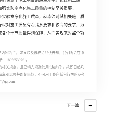
够确保整个施工项目的质量水平。但在施工期
加强实验室净化施工质量的控制至关重要。
证实验室净化施工质量，就毕须对其相关施工质
身就对施工质量有着诸多要求和较高的要求，为
使各个环节质量得到保障，从而实现来对整个项
络内容为主，如果涉及侵权请尽快告知，我们将会在第
956539761。
的相关规定，且已竭力规避使用“违禁词”。故即日起凡
网站主观意愿并即刻失效，不可用于客户任何行为的参考
qq.com。
下一篇