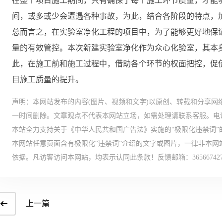
在整个项目施工期间，只有确保了每个施工环节质量，才能
间，或多或少会遭遇各种事故，为此，结合各阶段的特点，
总而言之，在实验室净化工程的项目中，为了能够更好地保
量的有效管控。本次新建实验室净化作为众心化验室，其本
此，在施工前和施工过程中，借助各个环节的权面把控，促
目施工质量的提升。
声明：本网站发布的内容(图片、视频和文字)以原创、转载和分享网
一时间删除。文章观点不代表本网站立场，如需处理请联系客服。电话：18
本站全力支持关于《中华人民共和国广告法》实施的“极限化违禁词”
本网站任意页面含有极限化“违禁词”介绍的文字或图片，一律非本
依据。凡访客访问本网站，均表示认同此条款！反馈邮箱：365667427@
上一篇